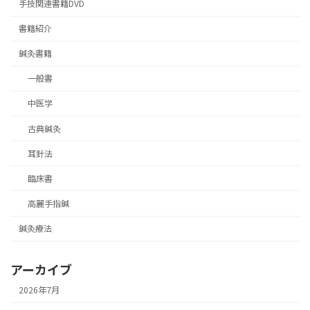
手技関連書籍DVD
書籍紹介
鍼灸書籍
一般書
中医学
古典鍼灸
耳針法
臨床書
高麗手指鍼
鍼灸療法
アーカイブ
2026年7月