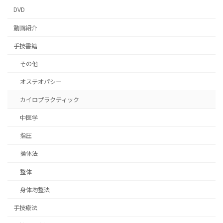
DVD
動画紹介
手技書籍
その他
オステオパシー
カイロプラクティック
中医学
指圧
操体法
整体
身体均整法
手技療法