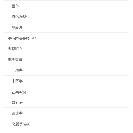
整体
身体均整法
手技療法
手技関連書籍DVD
書籍紹介
鍼灸書籍
一般書
中医学
古典鍼灸
耳針法
臨床書
高麗手指鍼