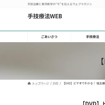
コ
ナ
手技治療と東洋医学の“今”を伝えるウェブマガジン
ン
ビ
テ
ゲ
手技療法WEB
ン
ー
ツ
シ
へ
ョ
ス
ン
ごあいさつ
手技療法
キ
に
ッ
移
プ
動
【
トップページ
DVD
【DVD】ビデオでわかる！ 吸玉
【DVD】