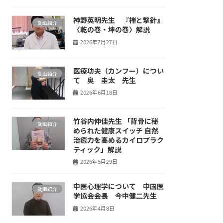
神野英明先生 『禅と撃針』
動画紹介
〈乾の巻・坤の巻〉解説
2026年7月27日
医療功夫（カンフー）につい
動画紹介
て 奥 圭太 先生
2026年6月18日
竹谷内伸佳先生 「背骨に秘
動画紹介
められた健康スイッチ 自然
治癒力を高めるカイロプラク
ティック」解説
2026年5月29日
中医心理学について 中国医
動画紹介
学協会会長 今中健二先生
2026年4月8日