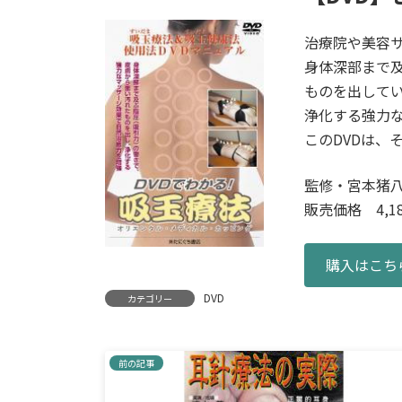
治療院や美容
身体深部まで
ものを出して
浄化する強力
このDVDは、
監修・宮本猪八
販売価格 4,18
購入はこち
DVD
カテゴリー
前の記事