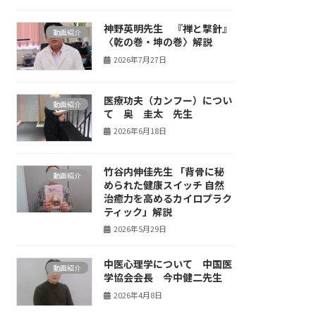
神野英明先生 『禅と撃針』
動画紹介
〈乾の巻・坤の巻〉解説
2026年7月27日
医療功夫（カンフー）につい
動画紹介
て 奥 圭太 先生
2026年6月18日
竹谷内伸佳先生 「背骨に秘
動画紹介
められた健康スイッチ 自然
治癒力を高めるカイロプラク
ティック」解説
2026年5月29日
中医心理学について 中国医
動画紹介
学協会会長 今中健二先生
2026年4月8日