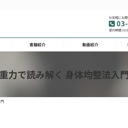
お気軽にお問
03
受付時間 10:00
書籍紹介
動画紹介
重力で読み解く 身体均整法入
入門