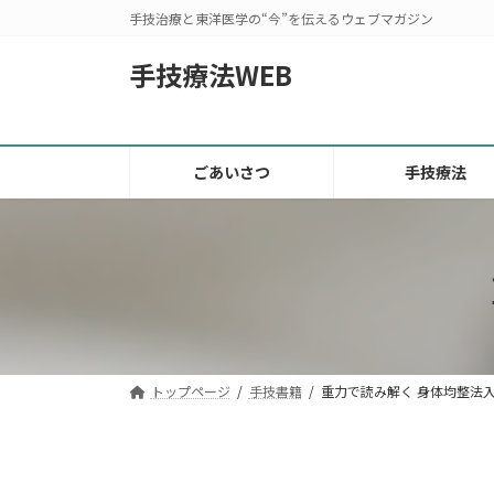
コ
ナ
手技治療と東洋医学の“今”を伝えるウェブマガジン
ン
ビ
テ
ゲ
手技療法WEB
ン
ー
ツ
シ
へ
ョ
ス
ン
ごあいさつ
手技療法
キ
に
ッ
移
プ
動
トップページ
手技書籍
重力で読み解く 身体均整法