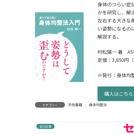
身体のつらい症
かを研究し、解
左右する大きな
い姿勢になるの
解説する。
村松陽一 著 A5
定価：3,850円
※発行：身体均
購入はこちら
手技書籍
、
身体均整法
カテゴリー
前の記事