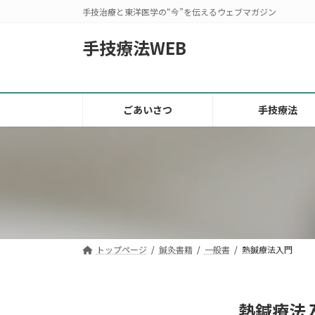
コ
ナ
手技治療と東洋医学の“今”を伝えるウェブマガジン
ン
ビ
テ
ゲ
手技療法WEB
ン
ー
ツ
シ
へ
ョ
ス
ン
ごあいさつ
手技療法
キ
に
ッ
移
プ
動
トップページ
鍼灸書籍
一般書
熱鍼療法入門
熱鍼療法