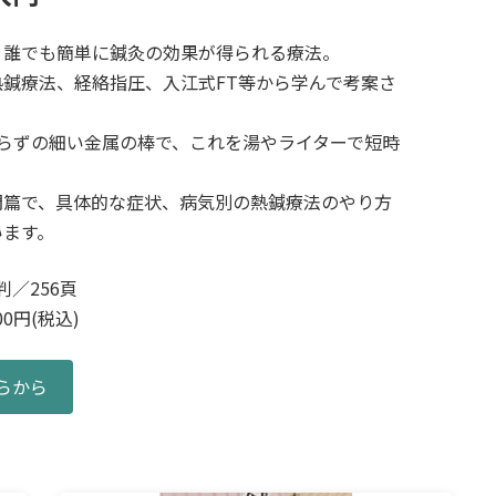
、誰でも簡単に鍼灸の効果が得られる療法。
熱鍼療法、経絡指圧、入江式FT等から学んで考案さ
たらずの細い金属の棒で、これを湯やライターで短時
。
門篇で、具体的な症状、病気別の熱鍼療法のやり方
います。
判／256頁
0円(税込)
らから