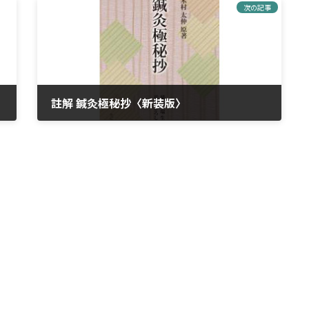
次の記事
註解 鍼灸極秘抄〈新装版〉
2023年3月27日