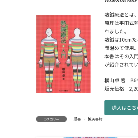
熱鍼療法とは
原理は平田式
れました。
熱鍼は10cm
間温めて使用
本書はその入
が紹介されて
横山卓 著 B6
販売価格 2,20
購入はこち
一般書
、
鍼灸書籍
カテゴリー