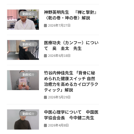
神野英明先生 『禅と撃針』
動画紹介
〈乾の巻・坤の巻〉解説
2026年7月27日
医療功夫（カンフー）につい
動画紹介
て 奥 圭太 先生
2026年6月18日
竹谷内伸佳先生 「背骨に秘
動画紹介
められた健康スイッチ 自然
治癒力を高めるカイロプラク
ティック」解説
2026年5月29日
中医心理学について 中国医
動画紹介
学協会会長 今中健二先生
2026年4月8日