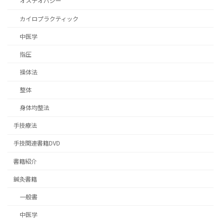
オステオパシー
カイロプラクティック
中医学
指圧
操体法
整体
身体均整法
手技療法
手技関連書籍DVD
書籍紹介
鍼灸書籍
一般書
中医学