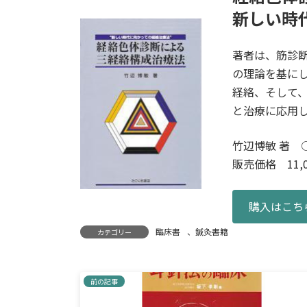
新しい時
著者は、筋診
の理論を基に
経絡、そして
と治療に応用
竹辺博敏 著 ○
販売価格 11,0
購入はこち
臨床書
、
鍼灸書籍
カテゴリー
前の記事