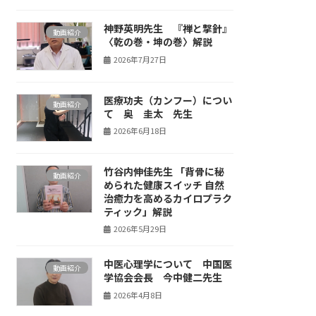
神野英明先生 『禅と撃針』
動画紹介
〈乾の巻・坤の巻〉解説
2026年7月27日
医療功夫（カンフー）につい
動画紹介
て 奥 圭太 先生
2026年6月18日
竹谷内伸佳先生 「背骨に秘
動画紹介
められた健康スイッチ 自然
治癒力を高めるカイロプラク
ティック」解説
2026年5月29日
中医心理学について 中国医
動画紹介
学協会会長 今中健二先生
2026年4月8日