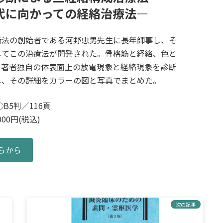
代に向かっての経絡治療法―
断法の創始者である河野忠男先生に長年師事し、そ
してこの治療法が開発された。骨格筋と経絡、色と
、著者独自の体表面上の放電現象と経絡現象を診断
し、その詳細をカラーの図と写真でまとめた。
B5判／116頁
00円(税込)
らから
次の記事