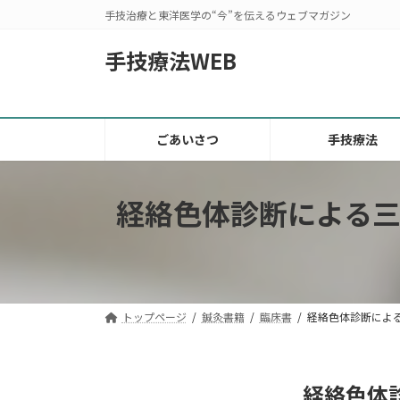
コ
ナ
手技治療と東洋医学の“今”を伝えるウェブマガジン
ン
ビ
テ
ゲ
手技療法WEB
ン
ー
ツ
シ
へ
ョ
ス
ン
ごあいさつ
手技療法
キ
に
ッ
移
経絡色体診断による
プ
動
トップページ
鍼灸書籍
臨床書
経絡色体診断によ
経絡色体