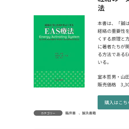
法
本書は、「鍼
経絡の重要性
くする原理と
に著者たちが
る方法であるEAS
いる。
室本哲男・山田
販売価格 3,30
購入はこち
臨床書
、
鍼灸書籍
カテゴリー