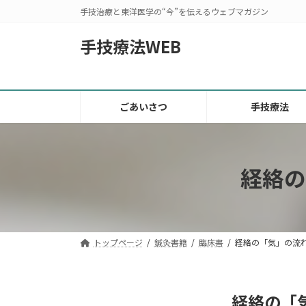
コ
ナ
手技治療と東洋医学の“今”を伝えるウェブマガジン
ン
ビ
テ
ゲ
手技療法WEB
ン
ー
ツ
シ
へ
ョ
ス
ン
ごあいさつ
手技療法
キ
に
ッ
移
プ
動
経絡の
トップページ
鍼灸書籍
臨床書
経絡の「気」の流
経絡の「