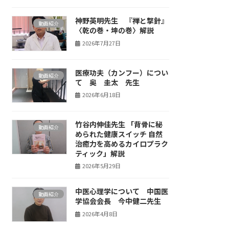
神野英明先生 『禅と撃針』
動画紹介
〈乾の巻・坤の巻〉解説
2026年7月27日
医療功夫（カンフー）につい
動画紹介
て 奥 圭太 先生
2026年6月18日
竹谷内伸佳先生 「背骨に秘
動画紹介
められた健康スイッチ 自然
治癒力を高めるカイロプラク
ティック」解説
2026年5月29日
中医心理学について 中国医
動画紹介
学協会会長 今中健二先生
2026年4月8日